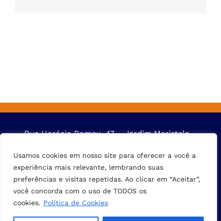
Rua Horácio Romeu, 47 – Jardim Maristela –
Cep: 05159-300- São Paulo – SP | Fone: +55 11
Usamos cookies em nosso site para oferecer a você a
3903-6737
experiência mais relevante, lembrando suas
preferências e visitas repetidas. Ao clicar em “Aceitar”,
você concorda com o uso de TODOS os
cookies.
Política de Cookies
© Copyright 2017 | TODOS OS DIREITOS