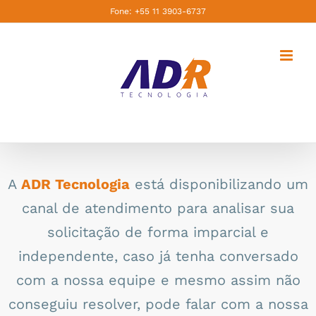
Ir
Fone: +55 11 3903-6737
para
o
conteúdo
A
ADR Tecnologia
está disponibilizando um
canal de atendimento para analisar sua
solicitação de forma imparcial e
independente, caso já tenha conversado
com a nossa equipe e mesmo assim não
conseguiu resolver, pode falar com a nossa